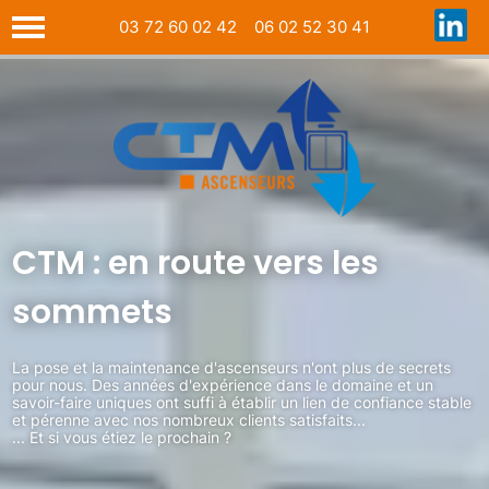
03 72 60 02 42
06 02 52 30 41
CTM : en route vers les
sommets
La pose et la maintenance d'ascenseurs n'ont plus de secrets
pour nous. Des années d'expérience dans le domaine et un
savoir-faire uniques ont suffi à établir un lien de confiance stable
et pérenne avec nos nombreux clients satisfaits...
... Et si vous étiez le prochain ?